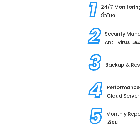
1
24/7 Monitorin
ชั่วโมง
2
Security Mana
Anti-Virus และ
3
Backup & Resto
4
Performance O
Cloud Server 
5
Monthly Repor
เดือน