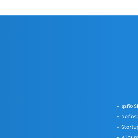
•
ธุรกิจ S
•
องค์กรท
•
Startup
•
หน่วยงา