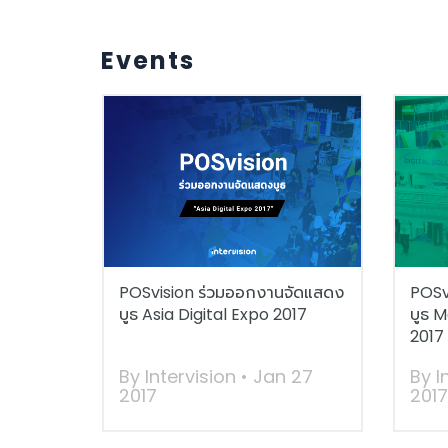
งาน
ข่าวสาร
Events
และ
บทความ
เกี่ยว
กับ
เรา
POSvision ร่วมออกงานจัดแสดง
POSv
บูธ Asia Digital Expo 2017
บูธ 
2017
By Intervision • Jan 27
By I
2017
201