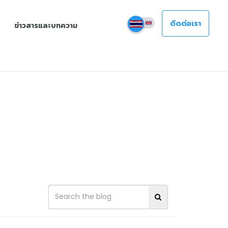
ติดต่อเรา
ข่าวสารและบทความ