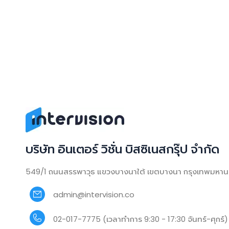
บริษัท อินเตอร์ วิชั่น บิสซิเนสกรุ๊ป จำกัด
549/1 ถนนสรรพาวุธ แขวงบางนาใต้ เขตบางนา กรุงเทพมหาน
admin@intervision.co
02-017-7775 (เวลาทำการ 9:30 - 17:30 จันทร์-ศุกร์)