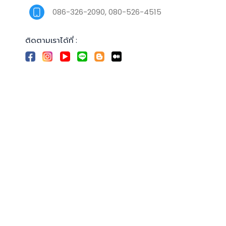
086-326-2090, 080-526-4515
ติดตามเราได้ที่ :