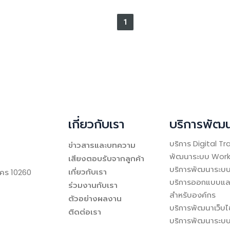
1
เกี่ยวกับเรา
บริการพัฒ
บริการ Digital T
ข่าวสารและบทความ
พัฒนาระบบ Work
เสียงตอบรับจากลูกค้า
บริการพัฒนาระบบ
เกี่ยวกับเรา
คร 10260
บริการออกแบบและ
ร่วมงานกับเรา
สำหรับองค์กร
ตัวอย่างผลงาน
บริการพัฒนาเว็บไซ
ติดต่อเรา
บริการพัฒนาระบ