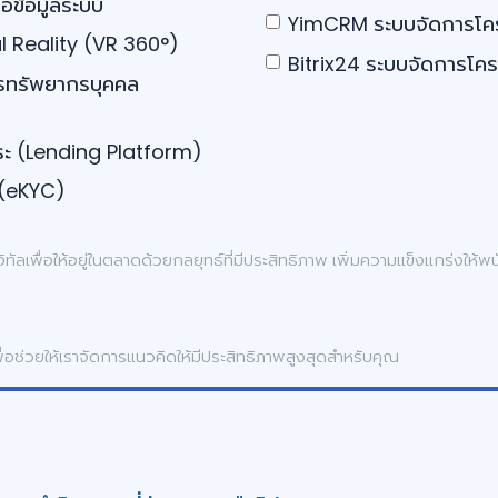
่อข้อมูลระบบ
YimCRM ระบบจัดการโค
al Reality (VR 360°)
Bitrix24 ระบบจัดการโ
รทรัพยากรบุคคล
ำระ (Lending Platform)
 (eKYC)
จิทัลเพื่อให้อยู่ในตลาดด้วยกลยุทธ์ที่มีประสิทธิภาพ เพิ่มความแข็งแกร่ง
ื่อช่วยให้เราจัดการแนวคิดให้มีประสิทธิภาพสูงสุดสำหรับคุณ