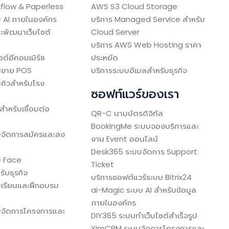
flow & Paperless
AWS S3 Cloud Storage
 AI ภายในองค์กร
บริการ Managed Service สำหรับ
พัฒนาเว็บไซต์
Cloud Server
บริการ AWS Web Hosting ราคา
ต์อีคอมเมิร์ซ
ประหยัด
บขาย POS
บริการระบบอีเมลสำหรับธุรกิจ
คิวสำหรับโรง
ซอฟท์แวร์ของเรา
สำหรับเชื่อมต่อ
QR-C นามบัตรดิจิทัล
BookingMe ระบบจองบริการและ
บจัดการสมัครและลง
งาน Event ออนไลน์
Desk365 ระบบจัดการ Support
บ Face
Ticket
ับธุรกิจ
บริการซอฟต์แวร์ระบบ Bitrix24
เรียนและฝึกอบรม
ai-Magic ระบบ AI สำหรับข้อมูล
ภายในองค์กร
บจัดการโครงการและ
DIY365 ระบบทำเว็บไซต์สำเร็จรูป
YimCRM ระบบจัดการโครงการและ