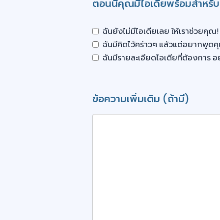
ตอนนี้คุณมีไอเดียพร้อมสำหรับ
ฉันยังไม่มีไอเดียเลย ให้เราช่วยคุณ!
ฉันมีคิดไว้คร่าวๆ แล้วแต่อยากพูดคุ
ฉันมีรายละเอียดไอเดียที่ต้องการ อ
ข้อความเพิ่มเติม (ถ้ามี)