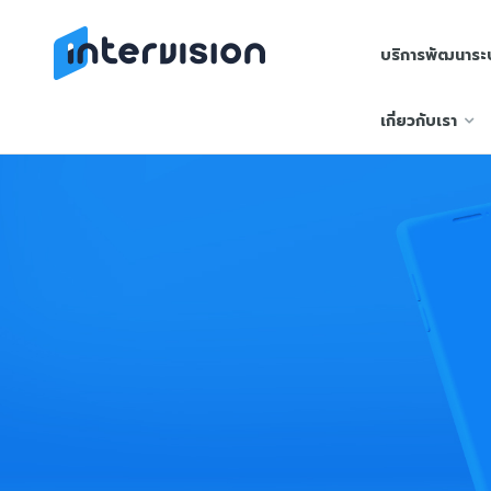
บริการพัฒนาร
บริการ
เกี่ยวกับเรา
พัฒนา
ระบบ
บริการ
Cloud
ซอฟท์แวร์
ของเรา
ตัวอย่าง
ผล