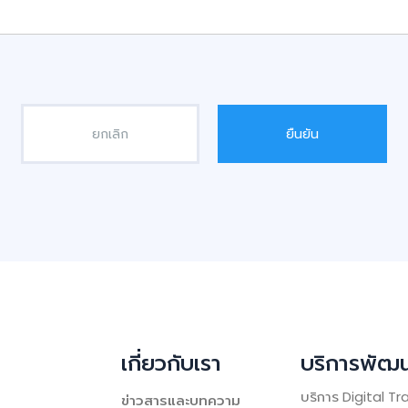
ยกเลิก
ยืนยัน
เกี่ยวกับเรา
บริการพัฒ
บริการ Digital T
ข่าวสารและบทความ