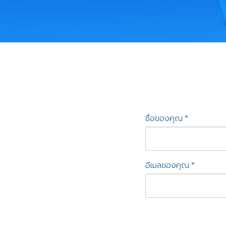
งาน
ข่าวสาร
และ
บทความ
เกี่ยว
กับ
ชื่อของคุณ *
เรา
อีเมลของคุณ *