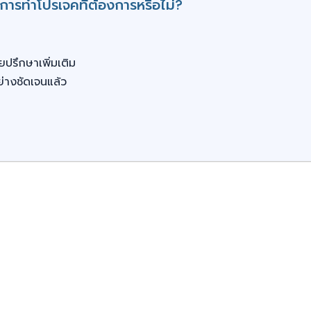
การทำโปรเจคที่ต้องการหรือไม่?
ยปรึกษาเพิ่มเติม
ย่างชัดเจนแล้ว