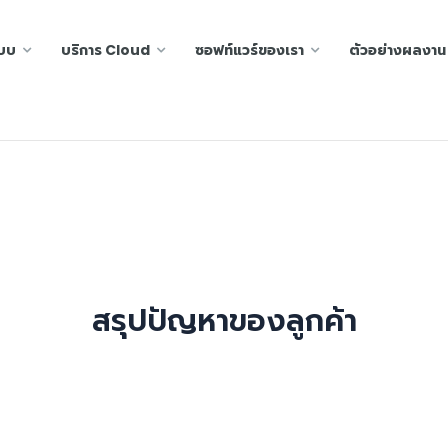
ะบบ
บริการ Cloud
ซอฟท์แวร์ของเรา
ตัวอย่างผลงาน
สรุปปัญหาของลูกค้า