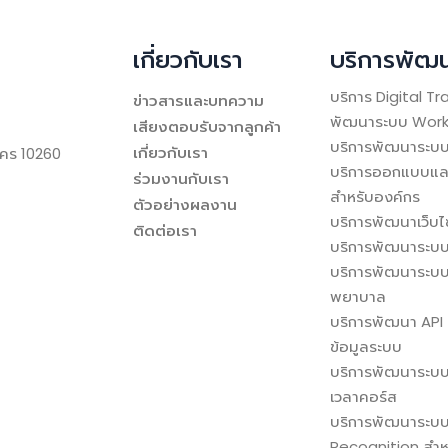
เกี่ยวกับเรา
บริการพัฒ
บริการ Digital T
ข่าวสารและบทความ
พัฒนาระบบ Work
เสียงตอบรับจากลูกค้า
บริการพัฒนาระบบ
เกี่ยวกับเรา
คร 10260
บริการออกแบบและ
ร่วมงานกับเรา
สำหรับองค์กร
ตัวอย่างผลงาน
บริการพัฒนาเว็บไซ
ติดต่อเรา
บริการพัฒนาระบ
บริการพัฒนาระบบ
พยาบาล
บริการพัฒนา API 
ข้อมูลระบบ
บริการพัฒนาระบ
เวลาคอร์ส
บริการพัฒนาระบ
Recognition สำหร