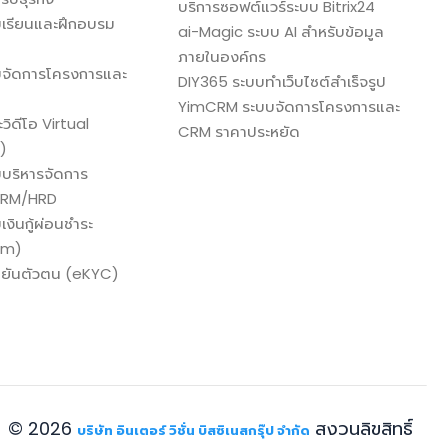
บริการซอฟต์แวร์ระบบ Bitrix24
เรียนและฝึกอบรม
ai-Magic ระบบ AI สำหรับข้อมูล
ภายในองค์กร
บจัดการโครงการและ
DIY365 ระบบทำเว็บไซต์สำเร็จรูป
YimCRM ระบบจัดการโครงการและ
ิดีโอ Virtual
CRM ราคาประหยัด
)
บริหารจัดการ
HRM/HRD
งินกู้ผ่อนชำระ
rm)
นยันตัวตน (eKYC)
© 2026
สงวนลิขสิทธิ์
บริษัท อินเตอร์ วิชั่น บิสซิเนสกรุ๊ป จำกัด