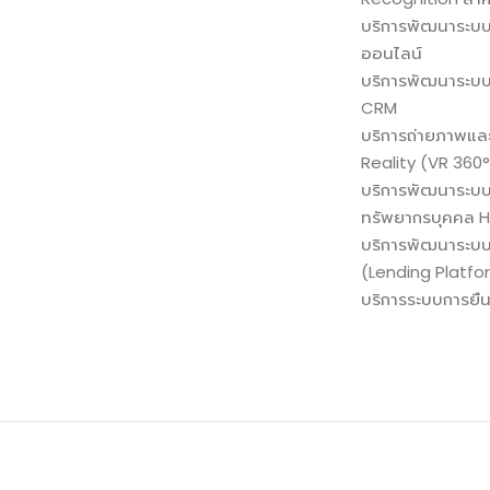
บริการพัฒนาระบบ
ออนไลน์
บริการพัฒนาระบ
CRM
บริการถ่ายภาพและว
Reality (VR 360°
บริการพัฒนาระบบ
ทรัพยากรบุคคล 
บริการพัฒนาระบบเ
(Lending Platfo
บริการระบบการยื