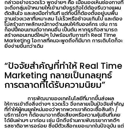
กล่าวอย่างรวดเร็ว พูดง่ายๆ คือ เมื่อมองเห็นช่องทางที่
จะดึงกลุ่มเป้าหมายให้เข้ามายังธุรกิจได้ต้องรีบวางแผน
ตัดสินใจ และลงมือทำทันที แต่ทั้งนี้ก็ต้องตั้งอยู่บนพื้น
ฐานช่วงเวลาที่เหมาะสม ไม่เร็วหรือช้าจนเกินไป และต้อง
ไม่สร้างภาพลักษณ์ทางด้านลบให้กับองค์กร เช่น การ
ก็อปปี้คอนเทนต์จากคนอื่น เป็นต้น หากธุรกิจสามารถ
สร้างคอนเทนต์ใหม่ๆ ไปพร้อมกับการทำ
Real Time
Marketing
โอกาสที่คนจะพูดถึงก็มีมาก การเติบโตก็จะ
ยิ่งง่ายขึ้นกว่าเดิม
“
ปัจจัยสำคัญที่ทำให้
Real Time
Marketing
กลายเป็นกลยุทธ์
การตลาดที่ได้รับความนิยม
”
การพัฒนาของเทคโนโลยีที่มากขึ้นส่งผล
ให้การเข้าถึงสิ่งต่างๆ รวดเร็ว จึงกลายเป็นปัจจัยสำคัญ
ที่ทำให้ผู้คนยุคใหม่มองว่าหากพวกเขาคิดจะซื้อสินค้า /
บริการใดๆ ก็ต้องมาจากชื่อเสียงหรือความคุ้นชินที่เคย
ได้ยินผ่านๆ มาก่อน เช่น นึกถึงร้านคาเฟ่บรรยากาศดีๆ
รสชาติอาหารอร่อย ซึ่งมีตัวเลือกเยอะมากในปัจจุบัน แต่