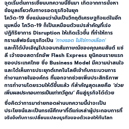
จุดเริ่มต้นการเขียนบทความนี้ขึ้นมา เกิดจากการนั่งหา
ข้อมูลเกี่ยวกับทางรอดธุรกิจในยุค
โควิด-
19
ซึ่งแน่นอนว่ามันเป็นวิกฤติเศรษฐกิจ
แต่ในอีก
มุมหนึ่ง โควิด-
19
ก็เป็นเหมือน
ตัวแปรสำคัญที่เร่ง
ปฏิกิริยาการ
Disruption
ให้เกิดเร็วขึ้น ที่ทำให้การ
ทรานส์ฟอร์มธุรกิจ
เป็น
’
ทางรอด ไม่ใช่ทางเลือก
'
และก็ได้บังเอิญไปเจอบทสัมภาษณ์ของคุณคมสันต์ แซ่
ลี เจ้าของสตาร์ทอัพ
Flash Express
ยูนิคอนรายแรก
ของประเทศไทย ซึ่ง
Business Model
มีความน่าสนใจ
และได้เห็นการประยุกต์เทคโนโลยีเข้ากับกระบวนการ
ทำงานภายในองค์กร ที่นอกจากช่วยเพิ่มประสิทธิภาพ
การทำงานโดยรวมให้ดีขึ้นแล้ว
สำคัญสุดเลยคือ
‘
ช่วย
ที่
เพิ่มผลประกอบการเป็นเท่าทวีคูณ’
คืนสู่ธุรกิจได้ด้วย
ซึ่งคิดว่าการมาถ่ายทอดผ่านบทความนี้น่าจะเป็น
ประโยชน์และเป็นกรณีศึกษาที่ดีแก่เหล่าผู้ประกอบการที่
จริงจังกับการเปลี่ยนแปลงธุรกิจของตัวเองให้ทันโลก